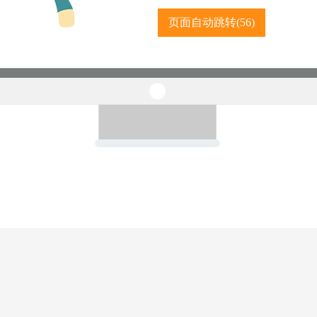
页面自动跳转(
56
)