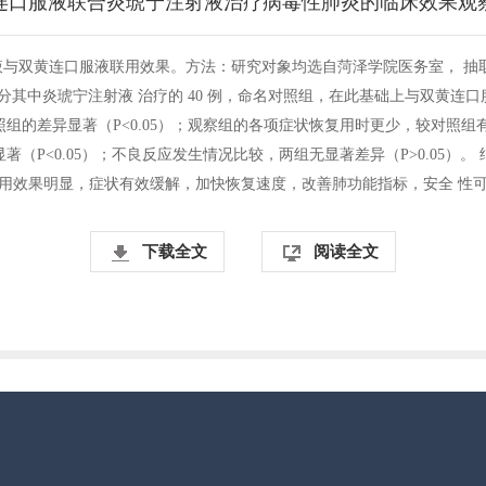
连口服液联合炎琥宁注射液治疗病毒性肺炎的临床效果观
与双黄连口服液联用效果。方法：研究对象均选自菏泽学院医务室， 抽取
机数字表法划分其中炎琥宁注射液 治疗的 40 例，命名对照组，在此基础上与双黄
，与对照组的差异显著（P<0.05）；观察组的各项症状恢复用时更少，较对照组
显著（P<0.05）；不良反应发生情况比较，两组无显著差异（P>0.05
用效果明显，症状有效缓解，加快恢复速度，改善肺功能指标，安全 性
下载全文
阅读全文