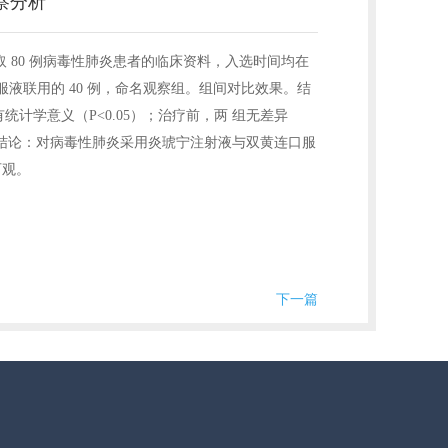
察分析
 80 例病毒性肺炎患者的临床资料，入选时间均在
连口服液联用的 40 例，命名观察组。组间对比效果。结
有统计学意义（P<0.05）；治疗前，两 组无差异
）。 结论：对病毒性肺炎采用炎琥宁注射液与双黄连口服
可观。
下一篇