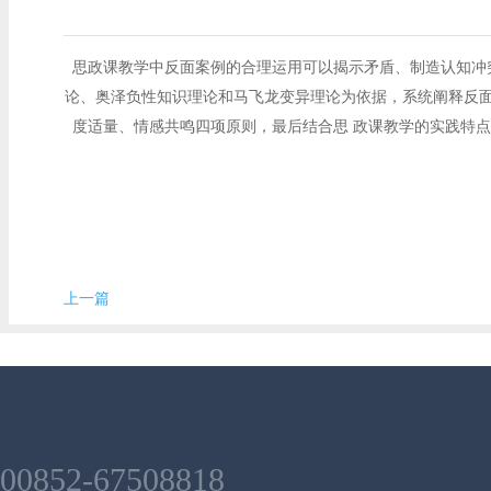
思政课教学中反面案例的合理运用可以揭示矛盾、制造认知冲
论、奥泽负性知识理论和马飞龙变异理论为依据，系统阐释反面
度适量、情感共鸣四项原则，最后结合思 政课教学的实践特
上一篇
00852-67508818