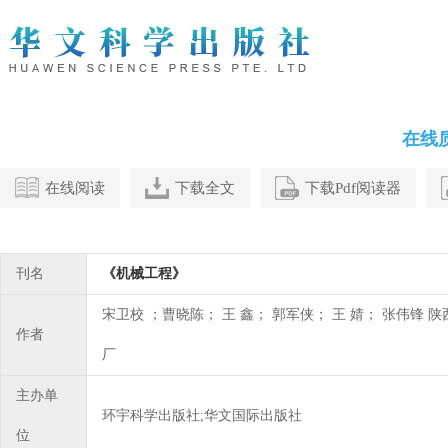
在线
在线阅读
下载全文
下载Pdf阅读器
刊名
《机械工程》
宋卫校 ；曹晓陈； 王 鑫； 郭军侠； 王 婧； 张伟锋
作者
厂
主办单
环宇科学出版社;华文国际出版社
位