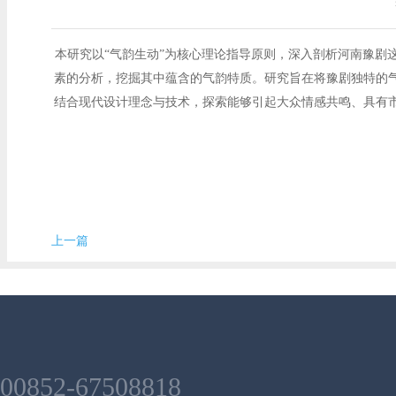
本研究以“气韵生动”为核心理论指导原则，深入剖析河南豫
素的分析，挖掘其中蕴含的气韵特质。研究旨在将豫剧独特的
结合现代设计理念与技术，探索能够引起大众情感共鸣、具有
上一篇
00852-67508818