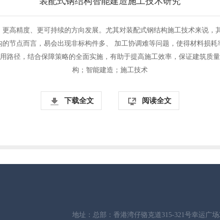
装配式钢结构智能建造施工技术研究
、更高精度、更可持续的方向发展。尤其对装配式钢结构施工技术来说，其
构的节点而言，易会出现非标构件多、 加工协调难等问题，使得材料损耗
 用路径，结合保障策略的全面实施，有助于提高施工效率，保证建筑质量
构；智能建造；施工技术
下载全文
阅读全文
地址：总部：香港湾仔骆克道315-321号幸运广