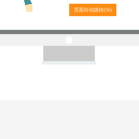
页面自动跳转(
56
)