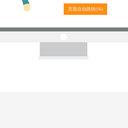
页面自动跳转(
56
)