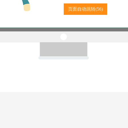
页面自动跳转(
56
)