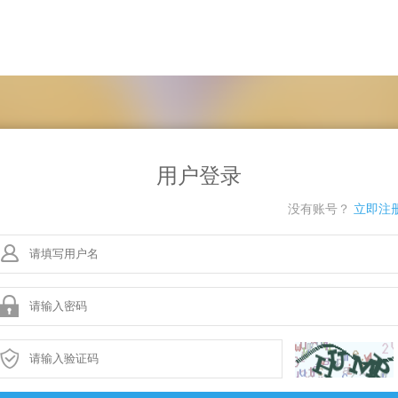
用户登录
没有账号？
立即注