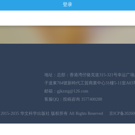
地址：总部：香港湾仔骆克道315-321号幸运广
子道東704號新時代工貿商業中心31樓5-11室A03
邮箱：gjkzxtg@126.com
客服QQ：投稿咨询 3577400288
ht 2015-2035 华文科学出版社 版权所有 All Rights Reserved
京ICP备20260