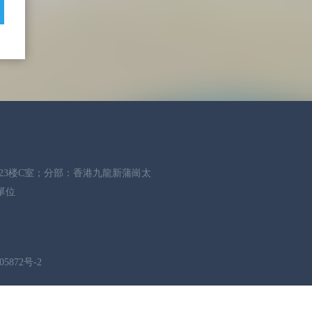
场23楼C室；分部：香港九龍新蒲崗太
單位
05872号-2